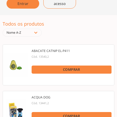
Entrar
acesso
Todos os produtos
expand_more
Nome A-Z
ABACATE CATNIP EL-P411
Cód.
13540,2
COMPRAR
ACQUA DOG
Cód.
13441,2
COMPRAR